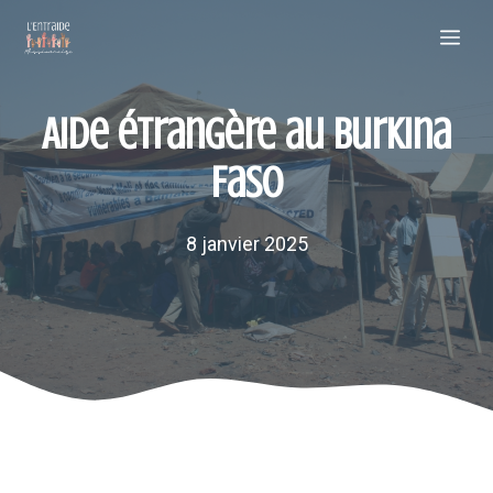
Aller
Me
au
contenu
Aide étrangère au Burkina
Faso
8 janvier 2025