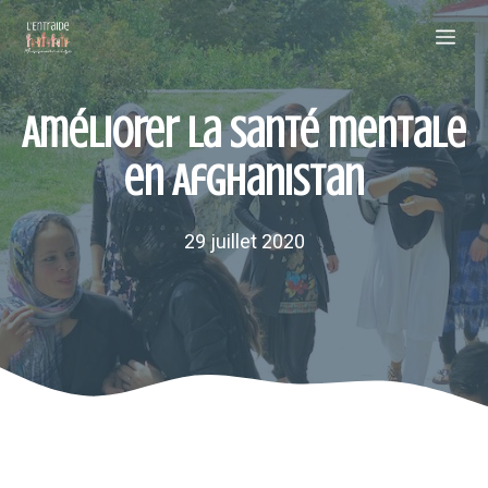
Aller
Me
au
contenu
Améliorer la santé mentale
en Afghanistan
29 juillet 2020