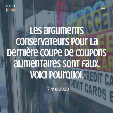
Aller
Me
au
contenu
Les arguments
conservateurs pour la
dernière coupe de coupons
alimentaires sont faux.
Voici pourquoi.
17 mai 2020