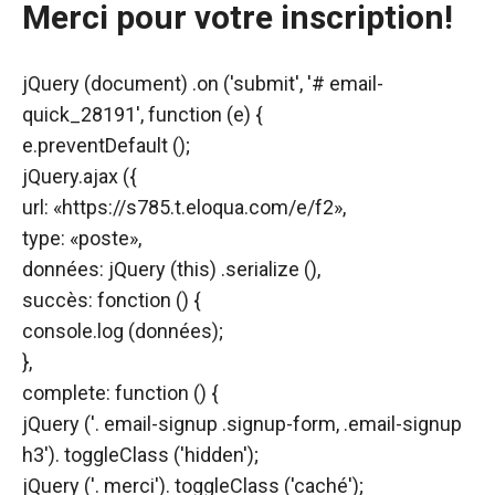
Merci pour votre inscription!
jQuery (document) .on ('submit', '# email-
quick_28191', function (e) {
e.preventDefault ();
jQuery.ajax ({
url: «https://s785.t.eloqua.com/e/f2»,
type: «poste»,
données: jQuery (this) .serialize (),
succès: fonction () {
console.log (données);
},
complete: function () {
jQuery ('. email-signup .signup-form, .email-signup
h3'). toggleClass ('hidden');
jQuery ('. merci'). toggleClass ('caché');