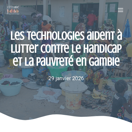
Aller
Me
au
contenu
Les technologies aident à
lutter contre le handicap
et la pauvreté en Gambie
29 janvier 2026