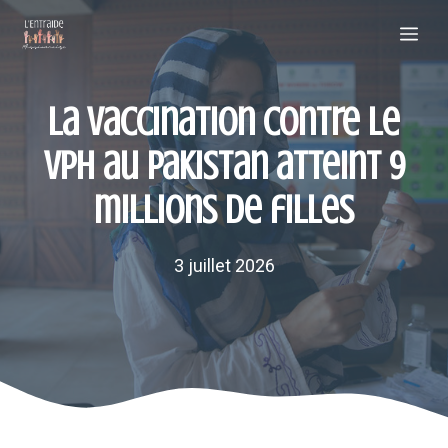
Aller
Me
au
contenu
La vaccination contre le
VPH au Pakistan atteint 9
millions de filles
3 juillet 2026