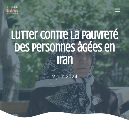
Aller
Me
au
contenu
Lutter contre la pauvreté
des personnes âgées en
Iran
2 juin 2024